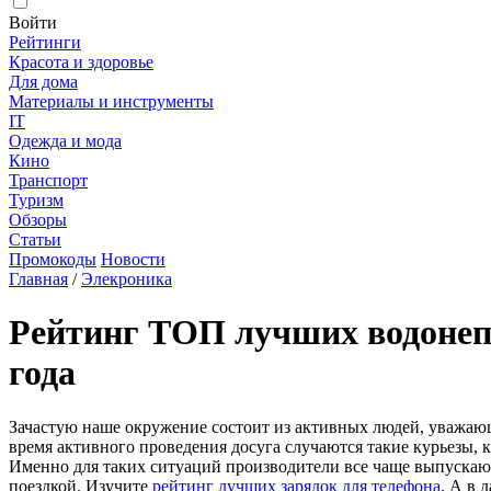
Войти
Рейтинги
Красота и здоровье
Для дома
Материалы и инструменты
IT
Одежда и мода
Кино
Транспорт
Туризм
Обзоры
Статьи
Промокоды
Новости
Главная
/
Элекроника
Рейтинг ТОП лучших водонеп
года
Зачастую наше окружение состоит из активных людей, уважающи
время активного проведения досуга случаются такие курьезы, 
Именно для таких ситуаций производители все чаще выпускают
поездкой. Изучите
рейтинг лучших зарядок для телефона
. А в 