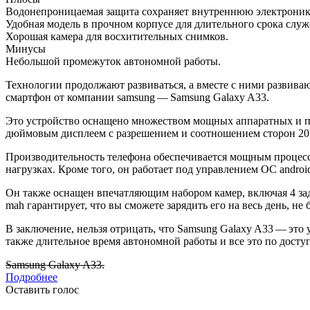
Водонепроницаемая защита сохраняет внутреннюю электроник
Удобная модель в прочном корпусе для длительного срока служ
Хорошая камера для восхитительных снимков.
Минусы
Небольшой промежуток автономной работы.
Технологии продолжают развиваться, а вместе с ними развива
смартфон от компании samsung — Samsung Galaxy A33.
Это устройство оснащено множеством мощных аппаратных и про
дюймовым дисплеем с разрешением и соотношением сторон 20:
Производительность телефона обеспечивается мощным процессо
нагрузках. Кроме того, он работает под управлением ОС andro
Он также оснащен впечатляющим набором камер, включая 4 зад
mah гарантирует, что вы сможете зарядить его на весь день, не
В заключение, нельзя отрицать, что Samsung Galaxy A33 — это
также длительное время автономной работы и все это по досту
Samsung Galaxy A33.
Подробнее
Оставить голос