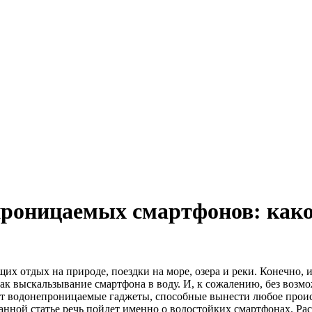
роницаемых смартфонов: какой
х отдых на природе, поездки на море, озера и реки. Конечно, и
как выскальзывание смартфона в воду. И, к сожалению, без возм
 водонепроницаемые гаджеты, способные вынести любое происше
данной статье речь пойдет именно о водостойких смартфонах. Р