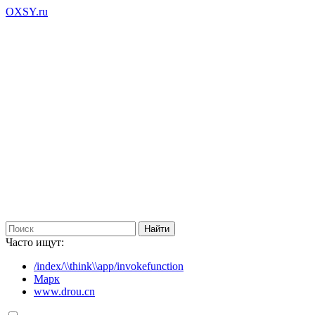
OXSY.ru
Часто ищут:
/index/\\think\\app/invokefunction
Марк
www.drou.cn