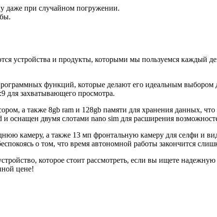
у даже при случайном погружении.
бы.
ются устройства и продукты, которыми мы пользуемся каждый де
граммных функций, которые делают его идеальным выбором для т
9 для захватывающего просмотра.
ром, а также 8gb ram и 128gb памяти для хранения данных, что
id и оснащен двумя слотами nano sim для расширения возможнос
нюю камеру, а также 13 мп фронтальную камеру для селфи и вид
 беспокоясь о том, что время автономной работы закончится слиш
 устройство, которое стоит рассмотреть, если вы ищете надежну
пной цене!