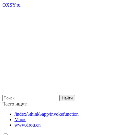
OXSY.ru
Часто ищут:
/index/\\think\\app/invokefunction
Марк
www.drou.cn