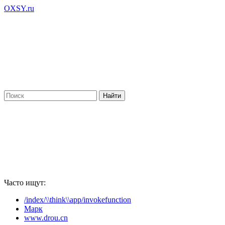
OXSY.ru
Часто ищут:
/index/\\think\\app/invokefunction
Марк
www.drou.cn