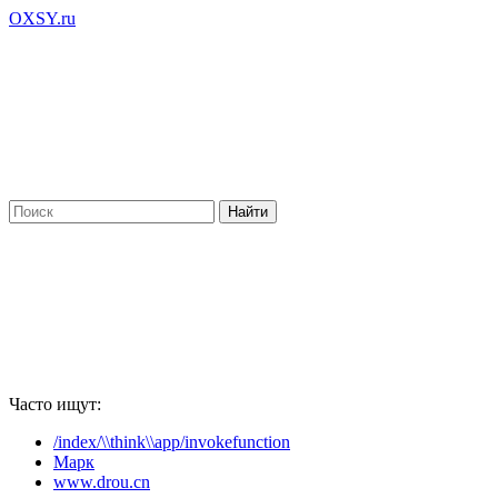
OXSY.ru
Часто ищут:
/index/\\think\\app/invokefunction
Марк
www.drou.cn