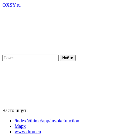
OXSY.ru
Часто ищут:
/index/\\think\\app/invokefunction
Марк
www.drou.cn