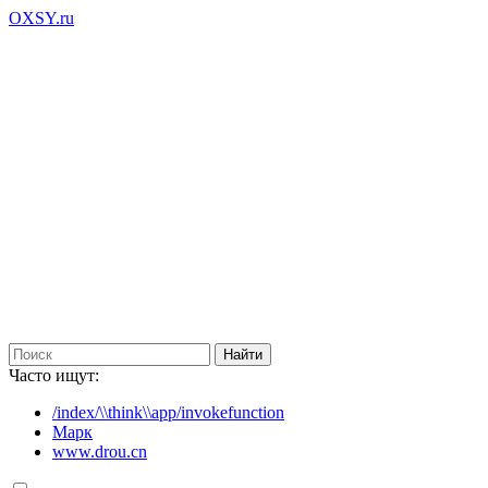
OXSY.ru
Часто ищут:
/index/\\think\\app/invokefunction
Марк
www.drou.cn