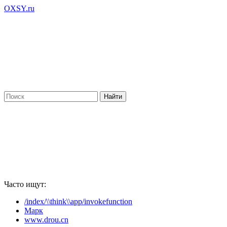
OXSY.ru
Часто ищут:
/index/\\think\\app/invokefunction
Марк
www.drou.cn