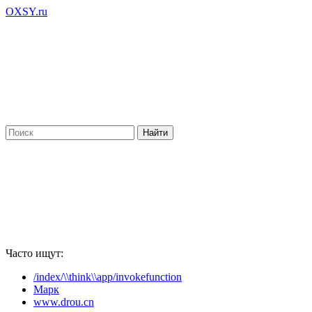
OXSY.ru
Часто ищут:
/index/\\think\\app/invokefunction
Марк
www.drou.cn