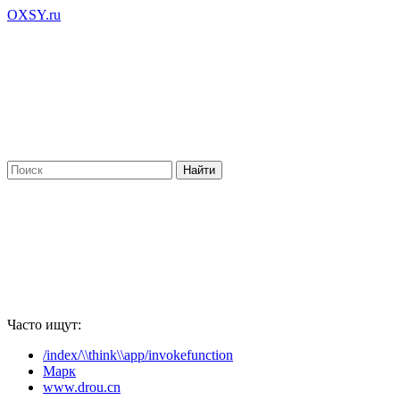
OXSY.ru
Часто ищут:
/index/\\think\\app/invokefunction
Марк
www.drou.cn