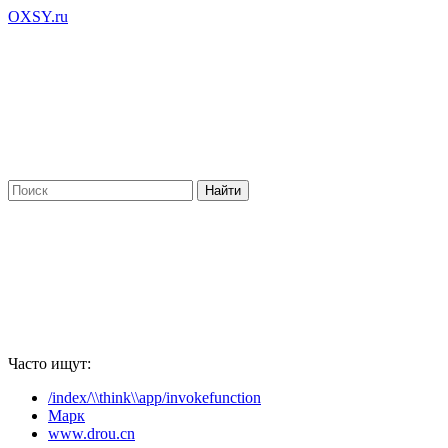
OXSY.ru
Часто ищут:
/index/\\think\\app/invokefunction
Марк
www.drou.cn