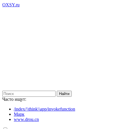
OXSY.ru
Часто ищут:
/index/\\think\\app/invokefunction
Марк
www.drou.cn