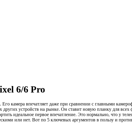
xel 6/6 Pro
ств. Его камера впечатляет даже при сравнении с главными камер
х других устройств на рынке. Он ставит новую планку для всех ф
спортить идеальное первое впечатление. Это нормально, что у т
кими или нет. Вот по 5 ключевых аргументов в пользу и против P