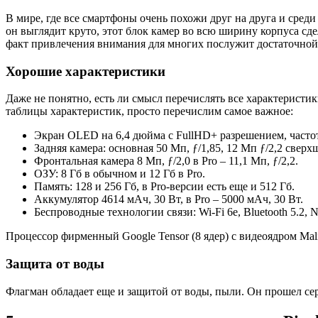
В мире, где все смартфоны очень похожи друг на друга и сред
он выглядит круто, этот блок камер во всю ширину корпуса сде
факт привлечения внимания для многих послужит достаточной
Хорошие характеристики
Даже не понятно, есть ли смысл перечислять все характеристики
таблицы характеристик, просто перечислим самое важное:
Экран OLED на 6,4 дюйма с FullHD+ разрешением, частото
Задняя камера: основная 50 Мп, ƒ/1,85, 12 Мп ƒ/2,2 сверх
Фронтальная камера 8 Мп, ƒ/2,0 в Pro – 11,1 Мп, ƒ/2,2.
ОЗУ: 8 Гб в обычном и 12 Гб в Pro.
Память: 128 и 256 Гб, в Pro-версии есть еще и 512 Гб.
Аккумулятор 4614 мАч, 30 Вт, в Pro – 5000 мАч, 30 Вт.
Беспроводные технологии связи: Wi-Fi 6e, Bluetooth 5.2, 
Процессор фирменный Google Tensor (8 ядер) с видеоядром Mali
Защита от воды
Флагман обладает еще и защитой от воды, пыли. Он прошел сер