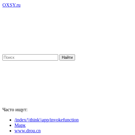
OXSY.ru
Часто ищут:
/index/\\think\\app/invokefunction
Марк
www.drou.cn