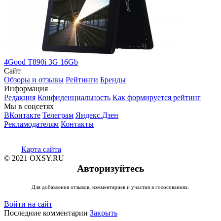
4Good T890i 3G 16Gb
Сайт
Обзоры и отзывы
Рейтинги
Бренды
Информация
Редакция
Конфиденциальность
Как формируется рейтинг
Мы в соцсетях
ВКонтакте
Телеграм
Яндекс.Дзен
Рекламодателям
Контакты
Карта сайта
© 2021 OXSY.RU
Авторизуйтесь
Для добавления отзывов, комментариев и участия в голосованиях.
Войти на сайт
Последние комментарии
Закрыть