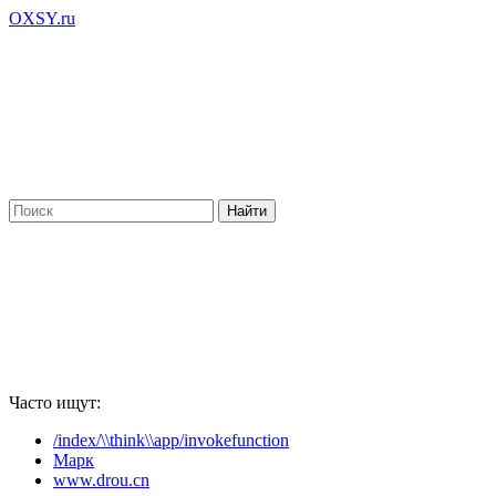
OXSY.ru
Часто ищут:
/index/\\think\\app/invokefunction
Марк
www.drou.cn