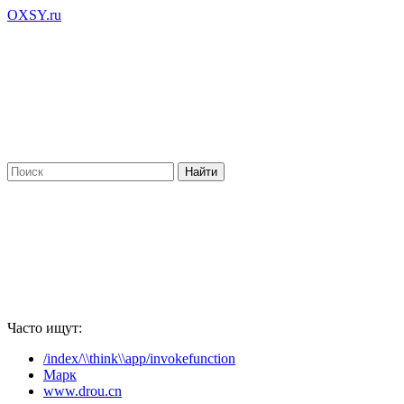
OXSY.ru
Часто ищут:
/index/\\think\\app/invokefunction
Марк
www.drou.cn