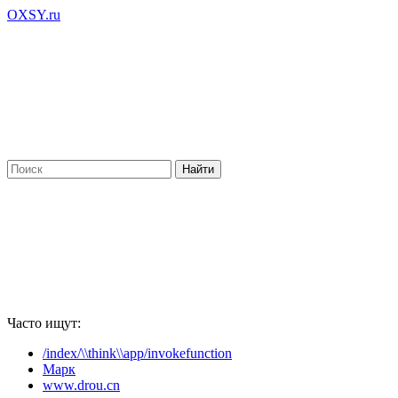
OXSY.ru
Часто ищут:
/index/\\think\\app/invokefunction
Марк
www.drou.cn