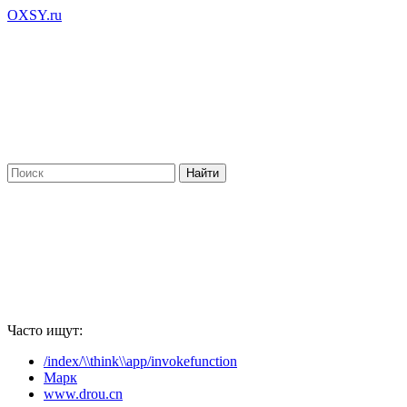
OXSY.ru
Часто ищут:
/index/\\think\\app/invokefunction
Марк
www.drou.cn