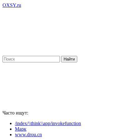
OXSY.ru
Часто ищут:
/index/\\think\\app/invokefunction
Марк
www.drou.cn