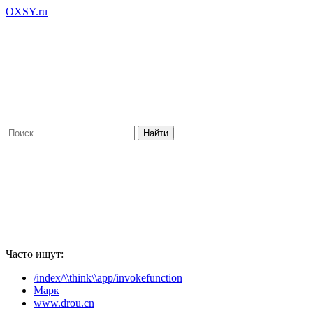
OXSY.ru
Часто ищут:
/index/\\think\\app/invokefunction
Марк
www.drou.cn