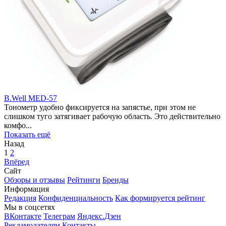
B.Well MED-57
Тонометр удобно фиксируется на запястье, при этом не
слишком туго затягивает рабочую область. Это действительно
комфо...
Показать ещё
Назад
1
2
Впёред
Сайт
Обзоры и отзывы
Рейтинги
Бренды
Информация
Редакция
Конфиденциальность
Как формируется рейтинг
Мы в соцсетях
ВКонтакте
Телеграм
Яндекс.Дзен
Рекламодателям
Контакты