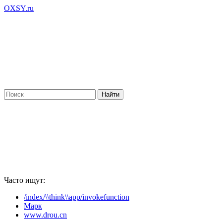
OXSY.ru
Часто ищут:
/index/\\think\\app/invokefunction
Марк
www.drou.cn