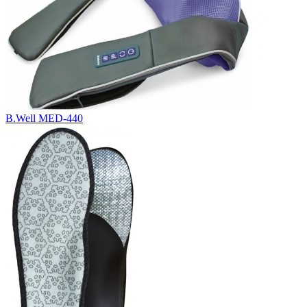
B.Well MED-440