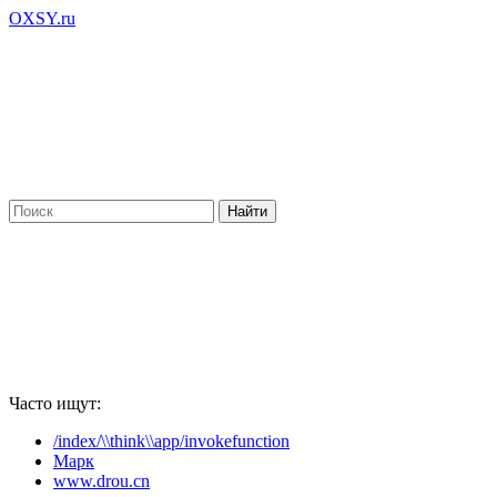
OXSY.ru
Часто ищут:
/index/\\think\\app/invokefunction
Марк
www.drou.cn