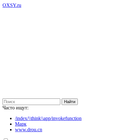
OXSY.ru
Часто ищут:
/index/\\think\\app/invokefunction
Марк
www.drou.cn