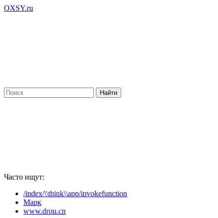
OXSY.ru
Часто ищут:
/index/\\think\\app/invokefunction
Марк
www.drou.cn