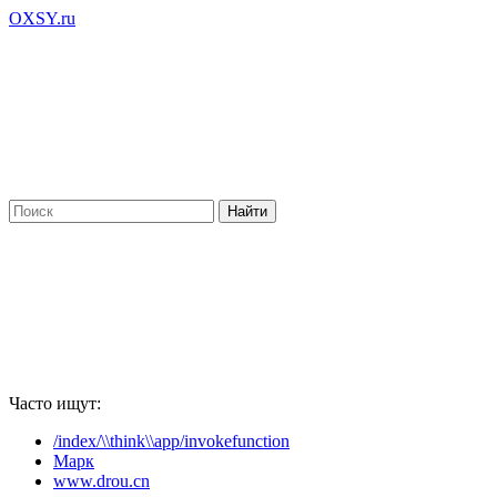
OXSY.ru
Часто ищут:
/index/\\think\\app/invokefunction
Марк
www.drou.cn