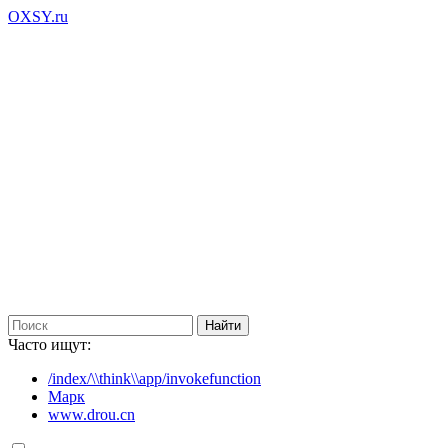
OXSY.ru
Часто ищут:
/index/\\think\\app/invokefunction
Марк
www.drou.cn