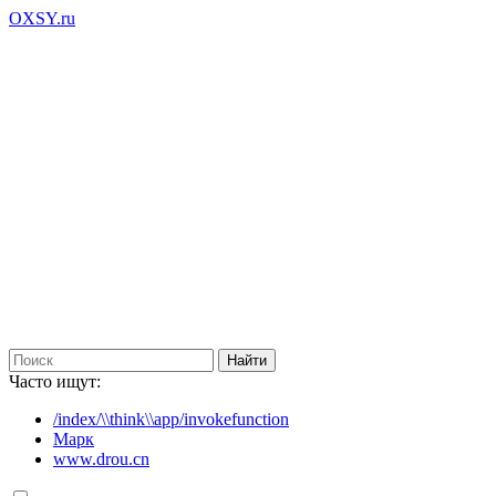
OXSY.ru
Часто ищут:
/index/\\think\\app/invokefunction
Марк
www.drou.cn