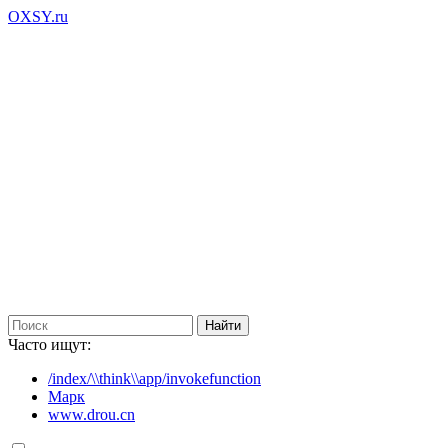
OXSY.ru
Часто ищут:
/index/\\think\\app/invokefunction
Марк
www.drou.cn