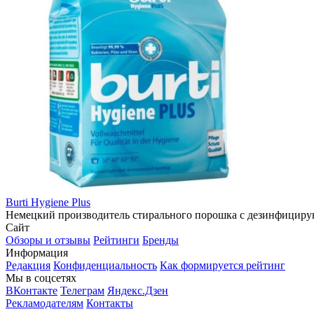
Burti Hygiene Plus
Немецкий производитель стирального порошка с дезинфицирую
Сайт
Обзоры и отзывы
Рейтинги
Бренды
Информация
Редакция
Конфиденциальность
Как формируется рейтинг
Мы в соцсетях
ВКонтакте
Телеграм
Яндекс.Дзен
Рекламодателям
Контакты