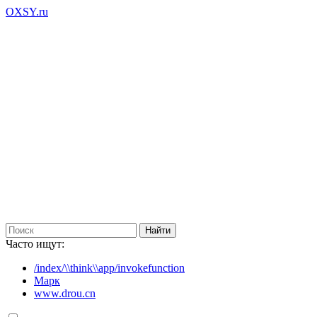
OXSY.ru
Часто ищут:
/index/\\think\\app/invokefunction
Марк
www.drou.cn