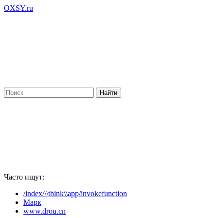
OXSY.ru
Часто ищут:
/index/\\think\\app/invokefunction
Марк
www.drou.cn