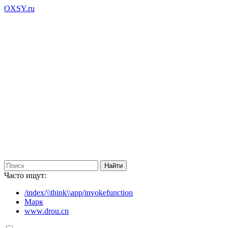
OXSY.ru
Часто ищут:
/index/\\think\\app/invokefunction
Марк
www.drou.cn