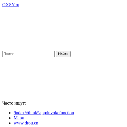
OXSY.ru
Часто ищут:
/index/\\think\\app/invokefunction
Марк
www.drou.cn