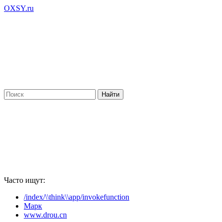
OXSY.ru
Часто ищут:
/index/\\think\\app/invokefunction
Марк
www.drou.cn