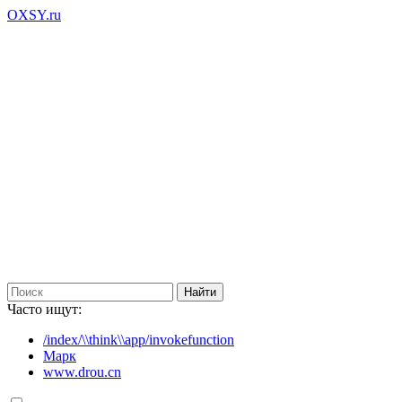
OXSY.ru
Часто ищут:
/index/\\think\\app/invokefunction
Марк
www.drou.cn