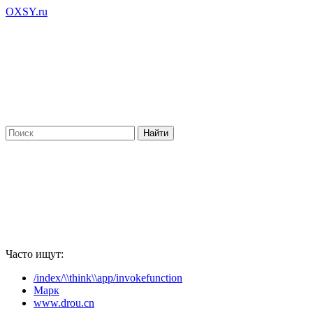
OXSY.ru
Часто ищут:
/index/\\think\\app/invokefunction
Марк
www.drou.cn