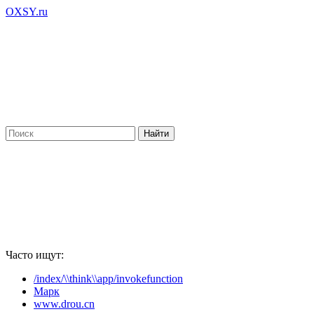
OXSY.ru
Часто ищут:
/index/\\think\\app/invokefunction
Марк
www.drou.cn