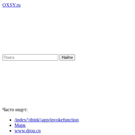
OXSY.ru
Часто ищут:
/index/\\think\\app/invokefunction
Марк
www.drou.cn