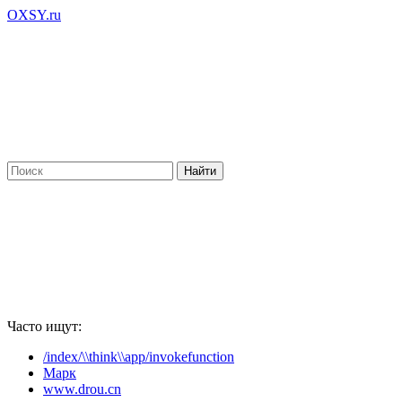
OXSY.ru
Часто ищут:
/index/\\think\\app/invokefunction
Марк
www.drou.cn