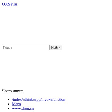
OXSY.ru
Часто ищут:
/index/\\think\\app/invokefunction
Марк
www.drou.cn