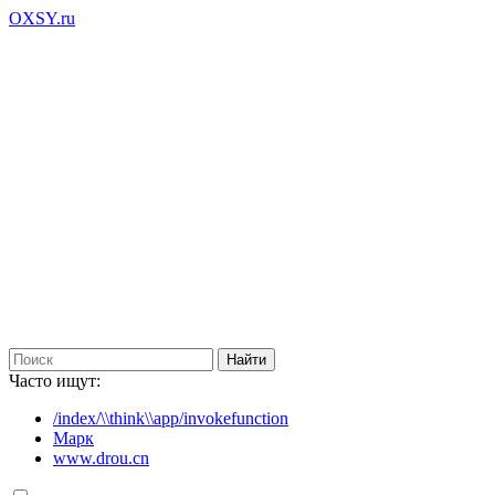
OXSY.ru
Часто ищут:
/index/\\think\\app/invokefunction
Марк
www.drou.cn