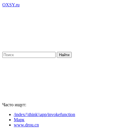
OXSY.ru
Часто ищут:
/index/\\think\\app/invokefunction
Марк
www.drou.cn