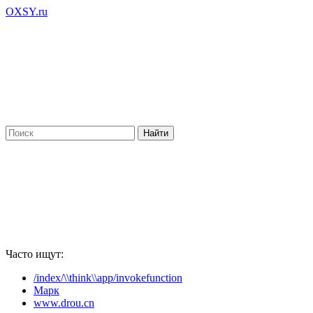
OXSY.ru
Часто ищут:
/index/\\think\\app/invokefunction
Марк
www.drou.cn