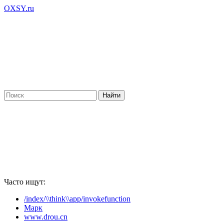
OXSY.ru
Часто ищут:
/index/\\think\\app/invokefunction
Марк
www.drou.cn