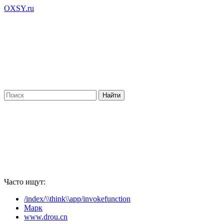
OXSY.ru
Часто ищут:
/index/\\think\\app/invokefunction
Марк
www.drou.cn