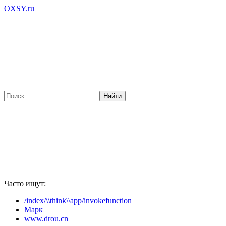
OXSY.ru
Часто ищут:
/index/\\think\\app/invokefunction
Марк
www.drou.cn