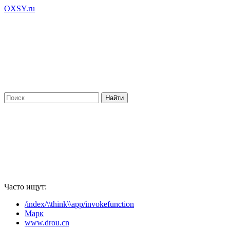
OXSY.ru
Часто ищут:
/index/\\think\\app/invokefunction
Марк
www.drou.cn