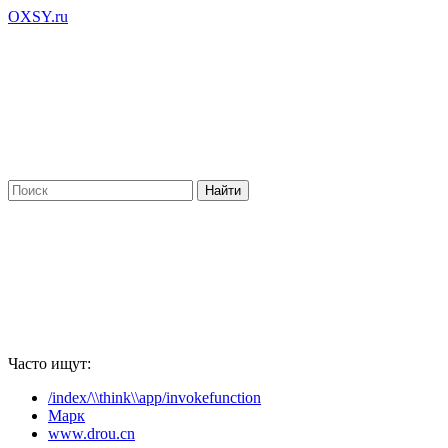
OXSY.ru
Часто ищут:
/index/\\think\\app/invokefunction
Марк
www.drou.cn