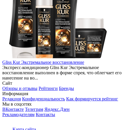
Gliss Kur Экстремальное восстановление
Экспресс-кондиционер Gliss Kur Экстремальное
восстановление выполнен в форме спрея, что облегчает его
нанесение на во...
Сайт
Обзоры и отзывы
Рейтинги
Бренды
Информация
Редакция
Конфиденциальность
Как формируется рейтинг
Мы в соцсетях
ВКонтакте
Телеграм
Яндекс.Дзен
Рекламодателям
Контакты
Карта сайта