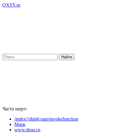
OXSY.ru
Часто ищут:
/index/\\think\\app/invokefunction
Марк
www.drou.cn