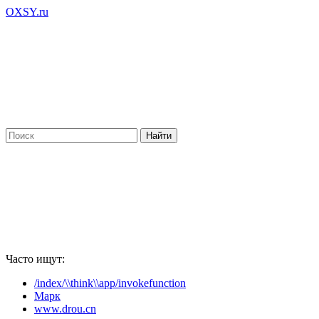
OXSY.ru
Часто ищут:
/index/\\think\\app/invokefunction
Марк
www.drou.cn