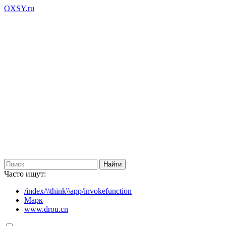
OXSY.ru
Часто ищут:
/index/\\think\\app/invokefunction
Марк
www.drou.cn