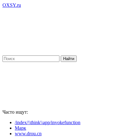
OXSY.ru
Часто ищут:
/index/\\think\\app/invokefunction
Марк
www.drou.cn