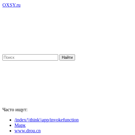
OXSY.ru
Часто ищут:
/index/\\think\\app/invokefunction
Марк
www.drou.cn